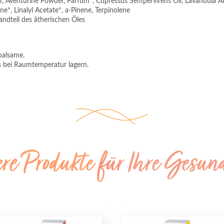
 Aventurine Powder, Parfum*, Cupressus Sempervirens Oil, Lavandula Angu
ne*, Linalyl Acetate*, a-Pinene, Terpinolene
andteil des ätherischen Öles
balsame.
 bei Raumtemperatur lagern.
ere Produkte für Ihre Gesun