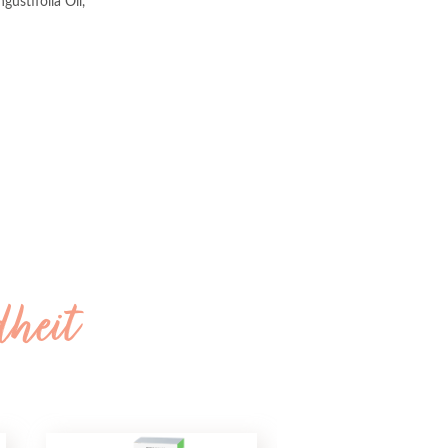
stifolia Oil, 
dheit