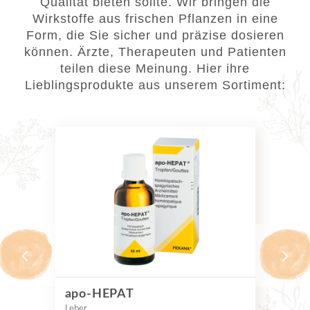
Qualität bieten sollte. Wir bringen die
Wirkstoffe aus frischen Pflanzen in eine
Form, die Sie sicher und präzise dosieren
können. Ärzte, Therapeuten und Patienten
teilen diese Meinung. Hier ihre
Lieblingsprodukte aus unserem Sortiment:
apo-HEPAT
NE
Leber
Ner