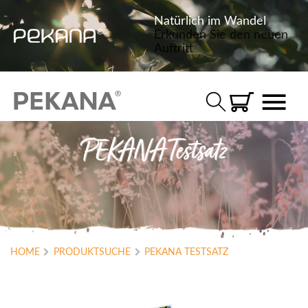
Natürlich im Wandel
Erkunden Sie den neuen
Auftritt
PEKANA Testsatz
HOME
PRODUKTSUCHE
PEKANA TESTSATZ