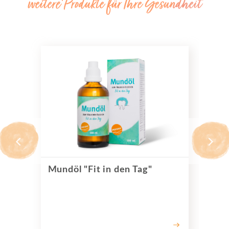
weitere Produkte für Ihre Gesundheit
Mundöl "Fit in den Tag"
Mu