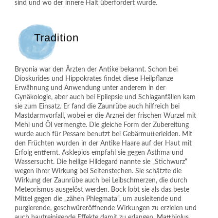
sind und wo der innere Halt überfordert wurde.
Tradition
Bryonia war den Ärzten der Antike bekannt. Schon bei
Dioskurides und Hippokrates findet diese Heilpflanze
Erwähnung und Anwendung unter anderem in der
Gynäkologie, aber auch bei Epilepsie und Schlaganfällen kam
sie zum Einsatz. Er fand die Zaunrübe auch hilfreich bei
Mastdarmvorfall, wobei er die Arznei der frischen Wurzel mit
Mehl und Öl vermengte. Die gleiche Form der Zubereitung
wurde auch für Pessare benutzt bei Gebärmutterleiden. Mit
den Früchten wurden in der Antike Haare auf der Haut mit
Erfolg entfernt. Asklepios empfahl sie gegen Asthma und
Wassersucht. Die heilige Hildegard nannte sie „Stichwurz“
wegen ihrer Wirkung bei Seitenstechen. Sie schätzte die
Wirkung der Zaunrübe auch bei Leibschmerzen, die durch
Meteorismus ausgelöst werden. Bock lobt sie als das beste
Mittel gegen die „zähen Phlegmata“, um ausleitende und
purgierende, geschwüreröffnende Wirkungen zu erzielen und
auch hautreinigende Effekte damit zu erlangen. Matthiolus