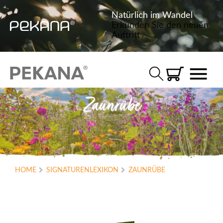
Natürlich im Wandel
Erkunden Sie den neuen
Auftritt
Zaunrübe
HOME
SIGNATURENLEXIKON
ZAUNRÜBE