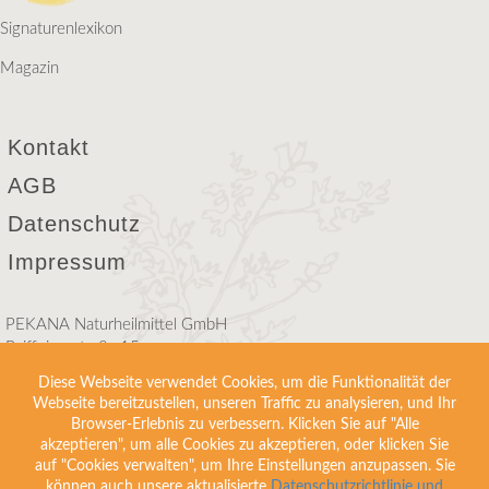
Signaturenlexikon
Magazin
Kontakt
AGB
Datenschutz
Impressum
PEKANA Naturheilmittel GmbH
Raiffeisenstraße 15
D-88353 Kißlegg
Diese Webseite verwendet Cookies, um die Funktionalität der
Webseite bereitzustellen, unseren Traffic zu analysieren, und Ihr
Telefon +49(0)75 63 9 11 60
Browser-Erlebnis zu verbessern. Klicken Sie auf "Alle
info@pekana.com
akzeptieren", um alle Cookies zu akzeptieren, oder klicken Sie
auf "Cookies verwalten", um Ihre Einstellungen anzupassen. Sie
können auch unsere aktualisierte
Datenschutzrichtlinie und