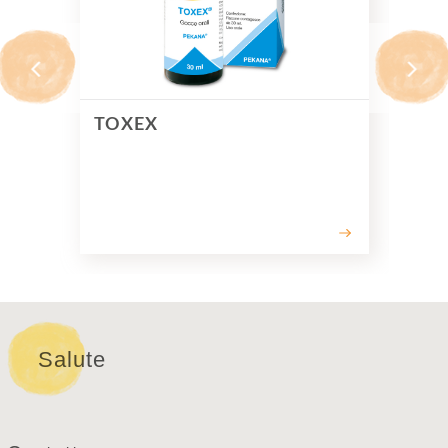
TOXEX
SP
Salute