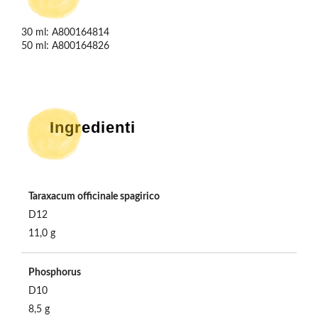
30 ml: A800164814

50 ml: A800164826

Ingredienti
Taraxacum officinale spagirico
D12
11,0 g
Phosphorus
D10
8,5 g