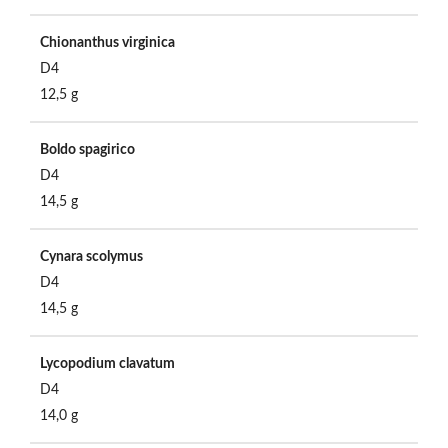
Chionanthus virginica
D4
12,5 g
Boldo spagirico
D4
14,5 g
Cynara scolymus
D4
14,5 g
Lycopodium clavatum
D4
14,0 g