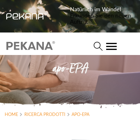
Natürlich im Wandel
Erkunden Sie den neuen
Auftritt
apo-EPA
HOME
RICERCA PRODOTTI
APO-EPA