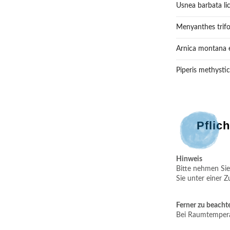
Usnea barbata li
Menyanthes trifo
Arnica montana e
Piperis methystic
Pflich
Hinweis
Bitte nehmen Sie
Sie unter einer Z
Ferner zu beacht
Bei Raumtemperat