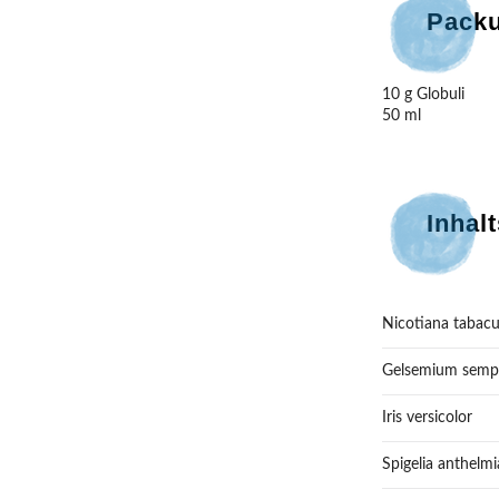
Pack
10 g Globuli

50 ml
Inhalt
Nicotiana tabac
Gelsemium sempe
Iris versicolor
Spigelia anthelmi