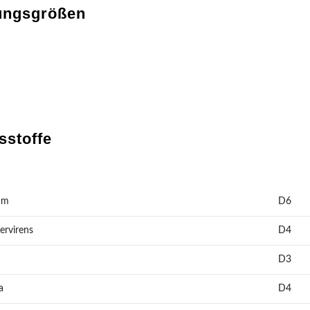
ungsgrößen
sstoffe
um
D6
rvirens
D4
D3
a
D4