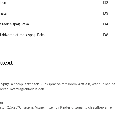
chen
D2
liata
D3
 radice spag. Peka
D4
i rhizoma et radix spag. Peka
D8
ttext
 Spigelia comp. erst nach Rücksprache mit Ihrem Arzt ein, wenn Ihnen bek
uckerunverträglichkeit leiden.
en
ur (15-25°C) lagern. Arzneimittel für Kinder unzugänglich aufbewahren.