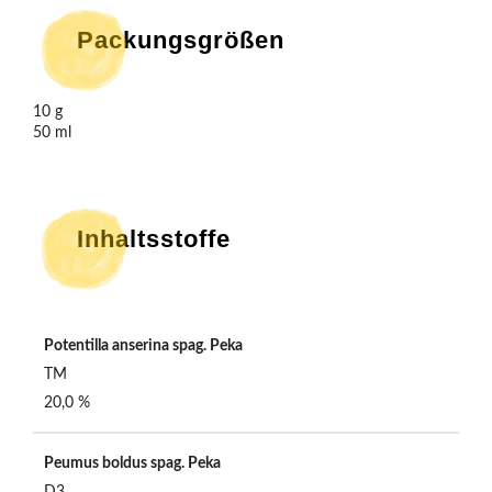
Packungsgrößen
10 g

50 ml
Inhaltsstoffe
Potentilla anserina spag. Peka
TM
20,0 %
Peumus boldus spag. Peka
D3