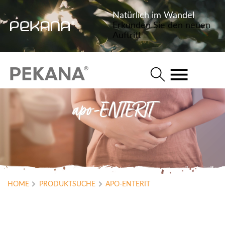
Natürlich im Wandel
Erkunden Sie den neuen
Auftritt
apo-ENTERIT
HOME
PRODUKTSUCHE
APO-ENTERIT