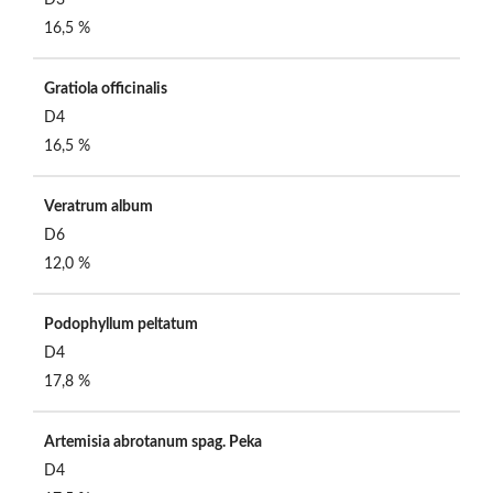
16,5 %
Gratiola officinalis
D4
16,5 %
Veratrum album
D6
12,0 %
Podophyllum peltatum
D4
17,8 %
Artemisia abrotanum spag. Peka
D4