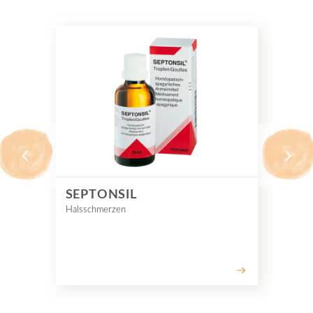
SEPTONSIL
RI
Halsschmerzen
Sch