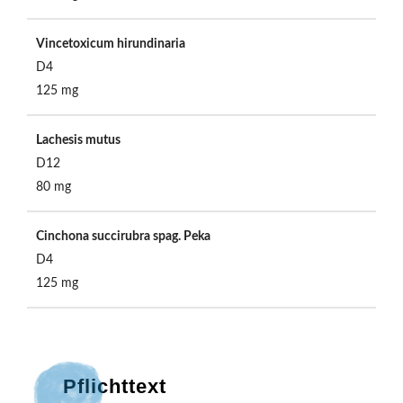
Vincetoxicum hirundinaria
D4
125 mg
Lachesis mutus
D12
80 mg
Cinchona succirubra spag. Peka
D4
125 mg
Pflichttext