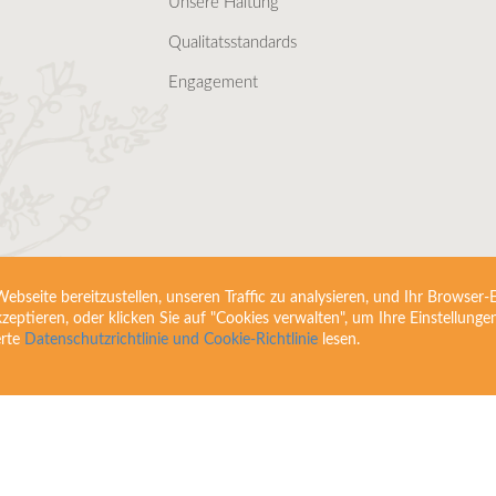
Unsere Haltung
Qualitatsstandards
Engagement
bseite bereitzustellen, unseren Traffic zu analysieren, und Ihr Browser-E
akzeptieren, oder klicken Sie auf "Cookies verwalten", um Ihre Einstellung
erte
Datenschutzrichtlinie und Cookie-Richtlinie
lesen.
eachten Sie: Diese Internetseite richtet sich ausschließlich an Kunden 
rzneimittel sind aufgrund ihrer arzneimittelrechtlichen Zulassung nur