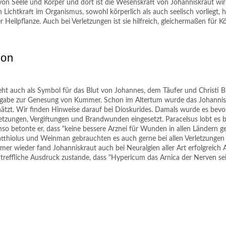
e von Seele und Körper und dort ist die Wesenskraft von Johanniskraut wir
Lichtkraft im Organismus, sowohl körperlich als auch seelisch vorliegt, hi
r Heilpflanze. Auch bei Verletzungen ist sie hilfreich, gleichermaßen für K
ion
eht auch als Symbol für das Blut von Johannes, dem Täufer und Christi B
gabe zur Genesung von Kummer. Schon im Altertum wurde das Johannisk
hätzt. Wir finden Hinweise darauf bei Dioskurides. Damals wurde es bevo
letzungen, Vergiftungen und Brandwunden eingesetzt. Paracelsus lobt es be
nso betonte er, dass "keine bessere Arznei für Wunden in allen Ländern
tthiolus und Weinman gebrauchten es auch gerne bei allen Verletzungen
er wieder fand Johanniskraut auch bei Neuralgien aller Art erfolgreic
reffliche Ausdruck zustande, dass "Hypericum das Arnica der Nerven sei