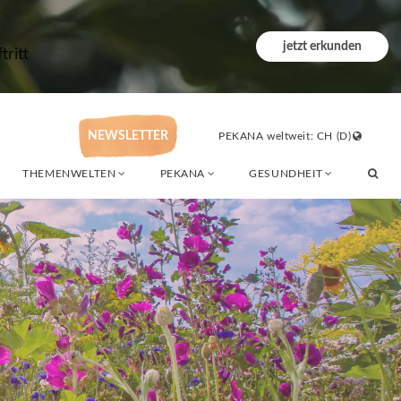
jetzt erkunden
ritt
NEWSLETTER
PEKANA weltweit: CH (D)
THEMENWELTEN
PEKANA
GESUNDHEIT