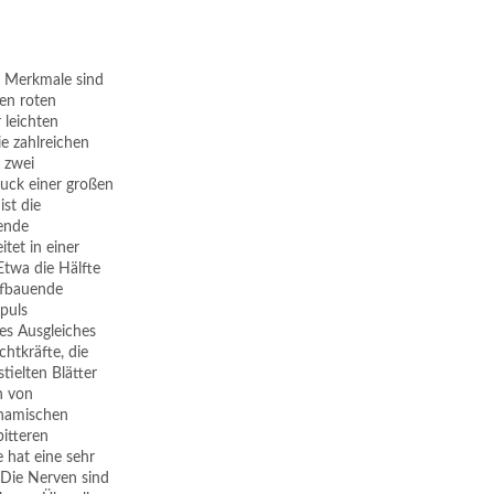
. Merkmale sind
nen roten
 leichten
e zahlreichen
 zwei
ruck einer großen
ist die
hende
tet in einer
Etwa die Hälfte
aufbauende
mpuls
des Ausgleiches
htkräfte, die
ielten Blätter
n von
dynamischen
bitteren
hat eine sehr
 Die Nerven sind