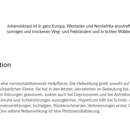
Johanniskraut ist in ganz Europa, Westasien und Nordafrika anzutref
sonnigen und trockenen Weg- und Feldrändern und in lichten Wälde
tion
 eine nervenstabilisierende Heilpflanze. Die Heilwirkung greift sowohl auf
körperlichen Ebene. Sie hat in den letzten Jahrzehnten an Bedeutung bei 
en Störungen gewonnen; zudem auch bei Depressionen und bei Antriebsm
nruhe und Schlafstörungen auszugleichen. Hypericum hilft bei Schnitt-
venverletzungen, Ischialgien, Rückenschmerzen, Verbrennungen ersten 
ine seltene Nebenwirkung ist eine Photosensibilisierung.