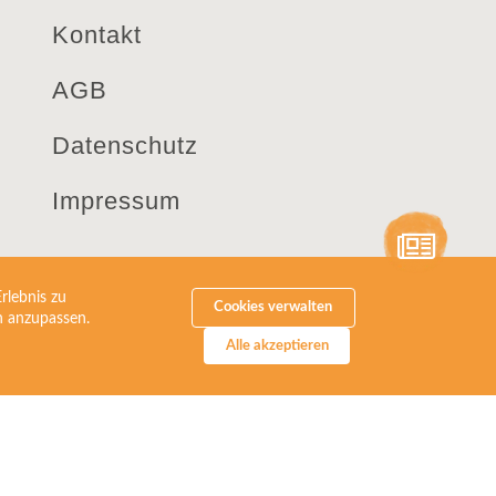
Kontakt
AGB
Datenschutz
Impressum
PEKANA Naturheilmittel GmbH
rlebnis zu
Raiffeisenstraße 15
Cookies verwalten
en anzupassen.
D-88353 Kißlegg
Alle akzeptieren
Telefon +49(0)75 63 9 11 60
info@pekana.com
aus der Schweiz.
 in der Schweiz