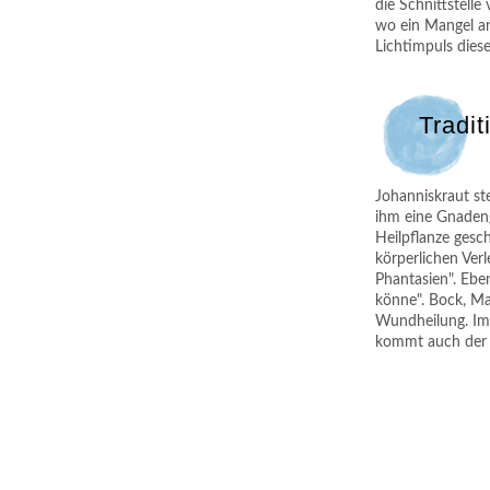
die Schnittstell
wo ein Mangel an 
Lichtimpuls diese
Tradit
Johanniskraut st
ihm eine Gnaden
Heilpflanze gesc
körperlichen Ver
Phantasien". Ebe
könne". Bock, Ma
Wundheilung. Imm
kommt auch der t