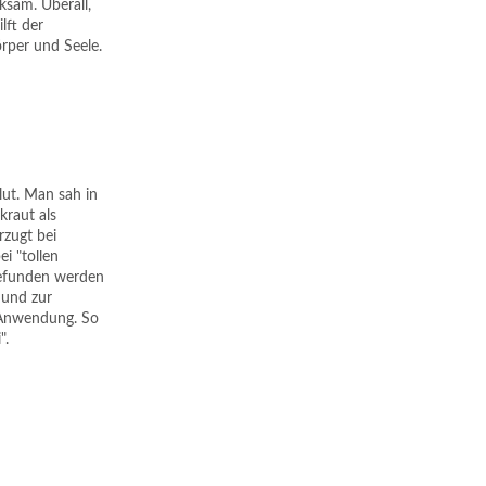
ksam. Überall,
lft der
örper und Seele.
lut. Man sah in
raut als
rzugt bei
i "tollen
 gefunden werden
 und zur
h Anwendung. So
".