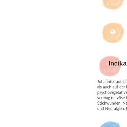
Indika
Johanniskraut ist
als auch auf der 
psychovegetativ
vermag nervöse U
Stichwunden, Ner
und Neuralgien. E