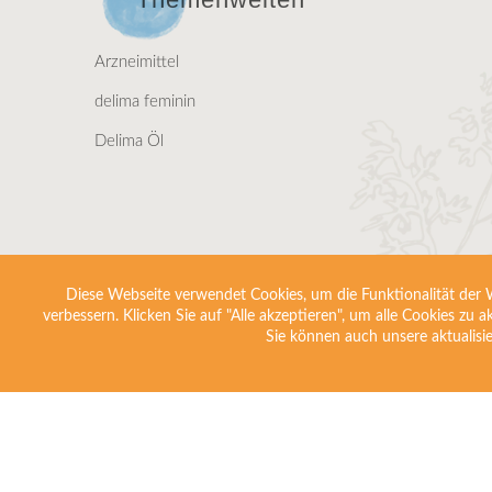
Arzneimittel
delima feminin
Delima Öl
Diese Webseite verwendet Cookies, um die Funktionalität der We
verbessern. Klicken Sie auf "Alle akzeptieren", um alle Cookies zu 
Sie können auch unsere aktualisi
Hinweis
Bitte b
Die beworbenen A