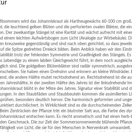
tur
 Mitsommers wird das Johanniskraut als Hartheugewächs 60-100 cm groß
el, die leuchtend gelben Blüten und die perforierten ovalen Blätter, die ei
en. Der zweikantige Stängel ist eine Rarität und wächst aufrecht mit einer
d einem leichten Aufwärtsbogen zum Licht (Analogie zur Wirbelsäule). Di
hen kreuzweise gegenständig und sind nach oben gerichtet, so dass jeweils
 auf die Spitze gedrehtes Dreieck bilden. Beim Anblick haben wir den Eind
ilität trotz der fehlenden Symmetrie und Gradlinigkeit des Stängels. Es 
as Lebendige zu einem labilen Gleichgewicht führt, in dem noch ausgleic
ich sind. Die goldgelben Blütenblätter sind radiär symmetrisch, ausgebrei
scheiben. Sie haben einen Drehsinn und erinnern an kleine Windräder. 
ehend, die andere Hälfte mutet rechtsdrehend an. Rechtsdrehend ist die 
en Jahreshälfte, in der zweiten Hälfte des Jahres ist der linksdrehende I
hanniskraut blüht in der Mitte des Jahres. Signatur einer Stabilität und 
gen. In den Staubfäden und Staubbeuteln kommen die assimilierten Lic
sprühen, besonders deutlich hervor. Die harmonisch geformten und ungest
unktiert durchlöchert. In Wirklichkeit sind es die durchscheinenden Zelle
Beim Zerdrücken der Pflanze tritt ein blutroter Saft aus, die Farbe des 
 Johanniskraut entfachen kann. Es riecht aromatisch und hat einen herb-
en Geschmack. Die zur Zeit der Sommersonnenwende blühende Pflanze 
ähigkeit von Licht, die sie für den Menschen in Nervenkraft umwandelt.