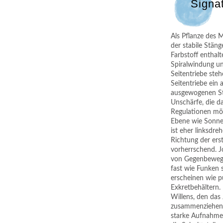
Signa
Als Pflanze des
der stabile Stäng
Farbstoff enthalt
Spiralwindung un
Seitentriebe ste
Seitentriebe ein
ausgewogenen Stab
Unschärfe, die d
Regulationen mögl
Ebene wie Sonnen
ist eher linksdr
Richtung der erst
vorherrschend. Jo
von Gegenbewegun
fast wie Funken 
erscheinen wie p
Exkretbehältern. 
Willens, den das
zusammenziehend
starke Aufnahmef