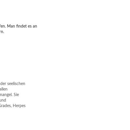
fen. Man findet es an
rn.
 der seelischen
allen
angel. Sie
 und
Grades, Herpes