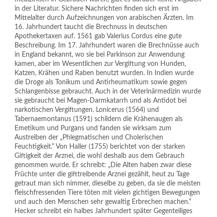
in der Literatur. Sichere Nachrichten finden sich erst im
Mittelalter durch Aufzeichnungen von arabischen Ärzten. Im
16. Jahrhundert taucht die Brechnuss in deutschen
Apothekertaxen auf. 1561 gab Valerius Cordus eine gute
Beschreibung. Im 17. Jahrhundert waren die Brechnüsse auch
in England bekannt, wo sie bei Parkinson zur Anwendung
kamen, aber im Wesentlichen zur Vergiftung von Hunden,
Katzen, Krähen und Raben benutzt wurden. In Indien wurde
die Droge als Tonikum und Antirheumatikum sowie gegen
Schlangenbisse gebraucht. Auch in der Veterinärmedizin wurde
sie gebraucht bei Magen-Darmkatarrh und als Antidot bei
narkotischen Vergiftungen. Lonicerus (1564) und
Tabernaemontanus (1591) schildern die Krähenaugen als
Emetikum und Purgans und fanden sie wirksam zum
Austreiben der „Phlegmatischen und Cholerischen
Feuchtigkeit.“ Von Haller (1755) berichtet von der starken
Giftigkeit der Arznei, die wohl deshalb aus dem Gebrauch
genommen wurde. Er schreibt: „Die Alten haben zwar diese
Früchte unter die gifttreibende Arznei gezählt, heut zu Tage
getraut man sich nimmer, dieselbe zu geben, da sie die meisten
fleischfressenden Tiere töten mit vielen gichtigen Bewegungen
und auch den Menschen sehr gewaltig Erbrechen machen.“
Hecker schreibt ein halbes Jahrhundert später Gegenteiliges