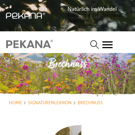
Natürlich im Wandel
Erkunden Sie den neuen
Auftritt
Brechnuss
HOME
SIGNATURENLEXIKON
BRECHNUSS