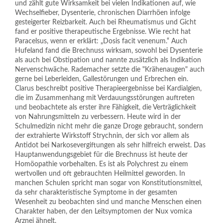
und zählt gute Wirksamkeit bei vielen Indikationen auf, wie
Wechselfieber, Dysenterie, chronischen Diarrhöen infolge
gesteigerter Reizbarkeit. Auch bei Rheumatismus und Gicht
fand er positive therapeutische Ergebnisse. Wie recht hat
Paracelsus, wenn er erklärt: „Dosis facit venenum.“ Auch
Hufeland fand die Brechnuss wirksam, sowohl bei Dysenterie
als auch bei Obstipation und nannte zusätzlich als Indikation
Nervenschwäche. Rademacher setzte die "Krähenaugen" auch
gerne bei Leberleiden, Gallestörungen und Erbrechen ein.
Clarus beschreibt positive Therapieergebnisse bei Kardialgien,
die im Zusammenhang mit Verdauungsstörungen auftreten
und beobachtete als erster ihre Fähigkeit, die Verträglichkeit
von Nahrungsmitteln zu verbessern. Heute wird in der
Schulmedizin nicht mehr die ganze Droge gebraucht, sondern
der extrahierte Wirkstoff Strychnin, der sich vor allem als
Antidot bei Narkosevergiftungen als sehr hilfreich erweist. Das
Hauptanwendungsgebiet für die Brechnuss ist heute der
Homöopathie vorbehalten. Es ist als Polychrest zu einem
wertvollen und oft gebrauchten Heilmittel geworden. In
manchen Schulen spricht man sogar von Konstitutionsmittel,
da sehr charakteristische Symptome in der gesamten
Wesenheit zu beobachten sind und manche Menschen einen
Charakter haben, der den Leitsymptomen der Nux vomica
Arznei ähnelt.