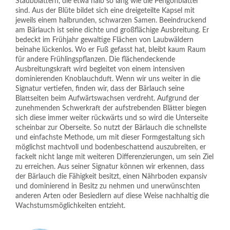
Staubblättern, die etwa halb so lang wie die Perigonblätter
sind. Aus der Blüte bildet sich eine dreigeteilte Kapsel mit
jeweils einem halbrunden, schwarzen Samen. Beeindruckend
am Bärlauch ist seine dichte und großflächige Ausbreitung. Er
bedeckt im Frühjahr gewaltige Flächen von Laubwäldern
beinahe lückenlos. Wo er Fuß gefasst hat, bleibt kaum Raum
für andere Frühlingspflanzen. Die flächendeckende
Ausbreitungskraft wird begleitet von einem intensiven
dominierenden Knoblauchduft. Wenn wir uns weiter in die
Signatur vertiefen, finden wir, dass der Bärlauch seine
Blattseiten beim Aufwärtswachsen verdreht. Aufgrund der
zunehmenden Schwerkraft der aufstrebenden Blätter biegen
sich diese immer weiter rückwärts und so wird die Unterseite
scheinbar zur Oberseite. So nutzt der Bärlauch die schnellste
und einfachste Methode, um mit dieser Formgestaltung sich
möglichst machtvoll und bodenbeschattend auszubreiten, er
fackelt nicht lange mit weiteren Differenzierungen, um sein Ziel
zu erreichen. Aus seiner Signatur können wir erkennen, dass
der Bärlauch die Fähigkeit besitzt, einen Nährboden expansiv
und dominierend in Besitz zu nehmen und unerwünschten
anderen Arten oder Besiedlern auf diese Weise nachhaltig die
Wachstumsmöglichkeiten entzieht.