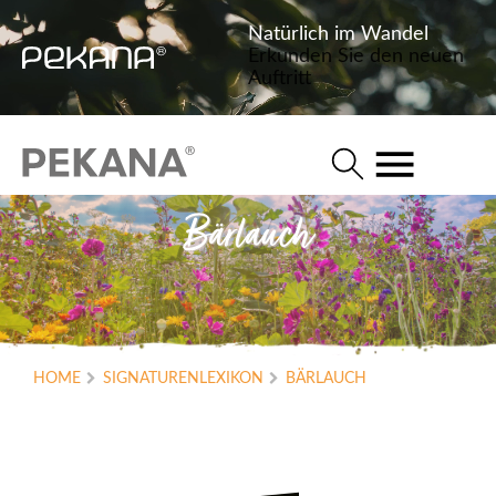
Natürlich im Wandel
Erkunden Sie den neuen
Auftritt
Bärlauch
HOME
SIGNATURENLEXIKON
BÄRLAUCH