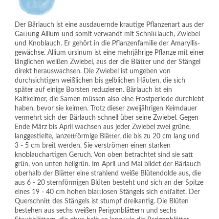
Der Bärlauch ist eine ausdauernde krautige Pflanzenart aus der
Gattung Allium und somit verwandt mit Schnittlauch, Zwiebel
und Knoblauch. Er gehört in die Pflanzenfamilie der Amaryllis-
gewächse. Allium ursinum ist eine mehrjährige Pflanze mit einer
länglichen weißen Zwiebel, aus der die Blätter und der Stängel
direkt herauswachsen. Die Zwiebel ist umgeben von
durchsichtigen weißlichen bis gelblichen Häuten, die sich
später auf einige Borsten reduzieren. Bärlauch ist ein
Kaltkeimer, die Samen müssen also eine Frostperiode durchlebt
haben, bevor sie keimen. Trotz dieser zweijährigen Keimdauer
vermehrt sich der Bärlauch schnell über seine Zwiebel. Gegen
Ende März bis April wachsen aus jeder Zwiebel zwei grüne,
langgestielte, lanzettförmige Blätter, die bis zu 20 cm lang und
3 - 5 cm breit werden. Sie verströmen einen starken
knoblauchartigen Geruch. Von oben betrachtet sind sie satt
grün, von unten hellgrün. Im April und Mai bildet der Bärlauch
oberhalb der Blätter eine strahlend weiße Blütendolde aus, die
aus 6 - 20 sternförmigen Blüten besteht und sich an der Spitze
eines 19 - 40 cm hohen blattlosen Stängels sich entfaltet. Der
Querschnitt des Stängels ist stumpf dreikantig. Die Blüten
bestehen aus sechs weißen Perigonblättern und sechs