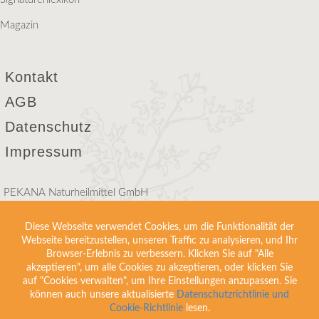
Magazin
Kontakt
AGB
Datenschutz
Impressum
PEKANA Naturheilmittel GmbH
Raiffeisenstraße 15
D-88353 Kißlegg
Diese Webseite verwendet Cookies, um die Funktionalität der
Webseite bereitzustellen, unseren Traffic zu analysieren, und Ihr
Telefon +49(0)75 63 9 11 60
Browser-Erlebnis zu verbessern. Klicken Sie auf "Alle
info@pekana.com
akzeptieren", um alle Cookies zu akzeptieren, oder klicken Sie
auf "Cookies verwalten", um Ihre Einstellungen anzupassen. Sie
können auch unsere aktualisierte
Datenschutzrichtlinie und
Hinweis
Bitte beachten Sie: Diese Internetseite richtet sich
Cookie-Richtlinie
lesen.
ausschließlich an Kunden aus der Schweiz. Die beworbenen