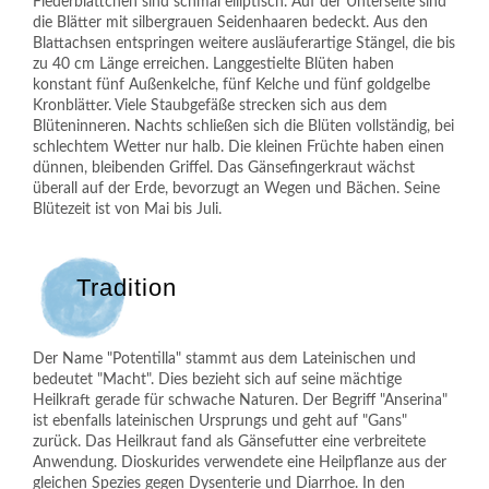
Fiederblättchen sind schmal elliptisch. Auf der Unterseite sind
die Blätter mit silbergrauen Seidenhaaren bedeckt. Aus den
Blattachsen entspringen weitere ausläuferartige Stängel, die bis
zu 40 cm Länge erreichen. Langgestielte Blüten haben
konstant fünf Außenkelche, fünf Kelche und fünf goldgelbe
Kronblätter. Viele Staubgefäße strecken sich aus dem
Blüteninneren. Nachts schließen sich die Blüten vollständig, bei
schlechtem Wetter nur halb. Die kleinen Früchte haben einen
dünnen, bleibenden Griffel. Das Gänsefingerkraut wächst
überall auf der Erde, bevorzugt an Wegen und Bächen. Seine
Blütezeit ist von Mai bis Juli.
Tradition
Der Name "Potentilla" stammt aus dem Lateinischen und
bedeutet "Macht". Dies bezieht sich auf seine mächtige
Heilkraft gerade für schwache Naturen. Der Begriff "Anserina"
ist ebenfalls lateinischen Ursprungs und geht auf "Gans"
zurück. Das Heilkraut fand als Gänsefutter eine verbreitete
Anwendung. Dioskurides verwendete eine Heilpflanze aus der
gleichen Spezies gegen Dysenterie und Diarrhoe. In den