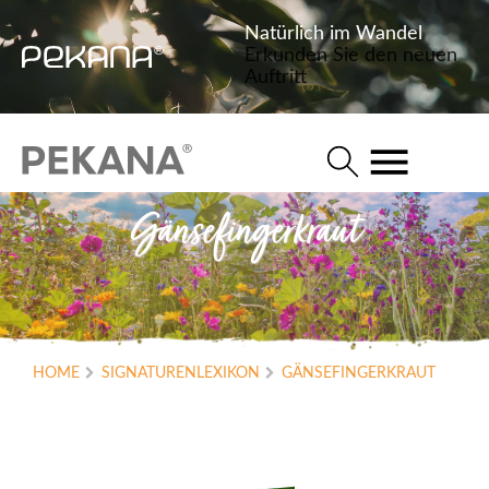
Natürlich im Wandel
Erkunden Sie den neuen
Auftritt
Gänsefingerkraut
HOME
SIGNATURENLEXIKON
GÄNSEFINGERKRAUT