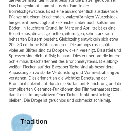
die Muttermilch der Mutter Jesu auf die Blätter getropft sei.
Das Lungenkraut stammt aus der Familie der
Borretschgewächse. Es ist eine außerordentlich ausdauernde
Pflanze mit einem kriechenden, walzenförmigen Wurzelstock.
Sie gedeiht bevorzugt auf kalkreichen, aber auch kalkarmen
Böden, in feuchtem Grund. Im März und April treibt es eine
Rosette aus, die aus gestielten, eiförmigen, sehr stark rauh
behaarten Blättern besteht. Gleichzeitig entwickeln sich etwa
20 - 30 cm hohe Blütensprossen. Die anfangs rosa, später
violetten Blüten sind zu Doppelwickeln vereinigt. Blattstiel und
Sprossen sind dicht drüsig behaart. Dies erinnert an die innere
Schleimhautbeschaffenheit des Bronchialsystems. Die silbrig-
weißen Flecken auf der Blattoberfläche sind als besondere
Anpassung an zu starke Verdunstung und Wärmestrahlung zu
verstehen. Dies erinnert an die wichtige Benetzung der
Bronchialschleimhaut durch die Surfactant-Einrichtung und die
komplizierten Clearance-Funktionen des Flimmerhaarbesatzes,
damit die atmungsaktiven Oberflächen funktionstüchtig
bleiben. Die Droge ist geruchlos und schmeckt schleimig.
Tradition