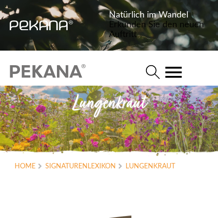
Natürlich im Wandel
Erkunden Sie den neuen
Auftritt
Lungenkraut
HOME
SIGNATURENLEXIKON
LUNGENKRAUT