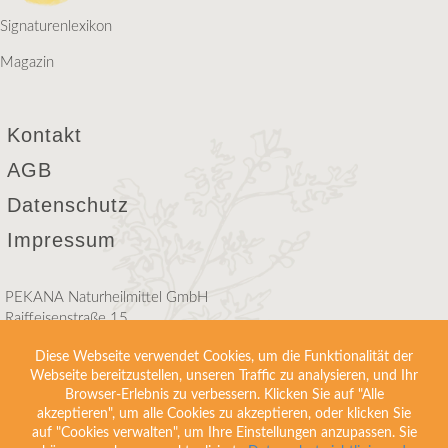
Signaturenlexikon
Magazin
Kontakt
AGB
Datenschutz
Impressum
PEKANA Naturheilmittel GmbH
Raiffeisenstraße 15
D-88353 Kißlegg
Diese Webseite verwendet Cookies, um die Funktionalität der
Webseite bereitzustellen, unseren Traffic zu analysieren, und Ihr
Telefon +49(0)75 63 9 11 60
Browser-Erlebnis zu verbessern. Klicken Sie auf "Alle
info@pekana.com
akzeptieren", um alle Cookies zu akzeptieren, oder klicken Sie
auf "Cookies verwalten", um Ihre Einstellungen anzupassen. Sie