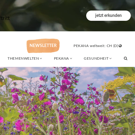
jetzt erkunden
ritt
NEWSLETTER
PEKANA weltweit: CH (D)
THEMENWELTEN
PEKANA
GESUNDHEIT