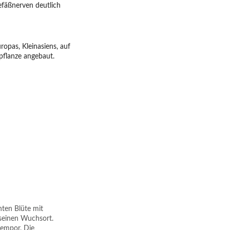
efäßnerven deutlich
pas, Kleinasiens, auf
rpflanze angebaut.
ten Blüte mit
 seinen Wuchsort.
 empor. Die