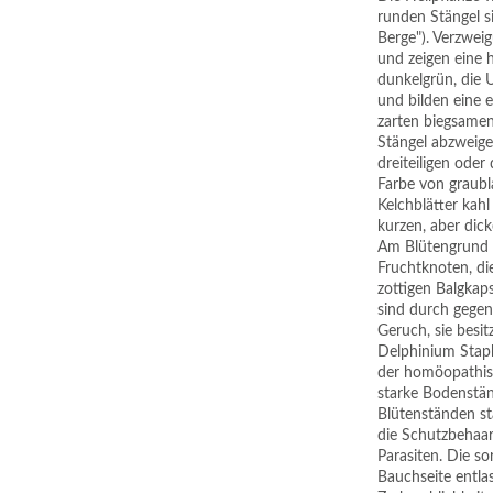
runden Stängel s
Berge"). Verzwei
und zeigen eine h
dunkelgrün, die U
und bilden eine e
zarten biegsamen
Stängel abzweigen
dreiteiligen oder
Farbe von graubla
Kelchblätter kahl
kurzen, aber dick
Am Blütengrund f
Fruchtknoten, die
zottigen Balgkap
sind durch gegen
Geruch, sie besit
Delphinium Staph
der homöopathisc
starke Bodenständ
Blütenständen st
die Schutzbehaar
Parasiten. Die s
Bauchseite entla