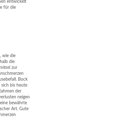
men entwickelt
e für die
 wie die
halb die
mittel zur
ahnschmerzen
sebefall. Bock
sich bis heute
 Rahmen der
verlusten neigen
 eine bewährte
scher Art. Gute
chmerzen