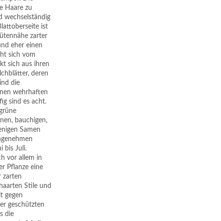
ie Haare zu
nd wechselständig
lattoberseite ist
lütennähe zarter
und eher einen
cht sich vom
kt sich aus ihren
lchblätter, deren
ind die
 einen wehrhaften
ig sind es acht.
 grüne
unen, bauchigen,
 wenigen Samen
 angenehmen
 bis Juli.
h vor allem in
r Pflanze eine
r zarten
haarten Stile und
it gegen
er geschützten
s die