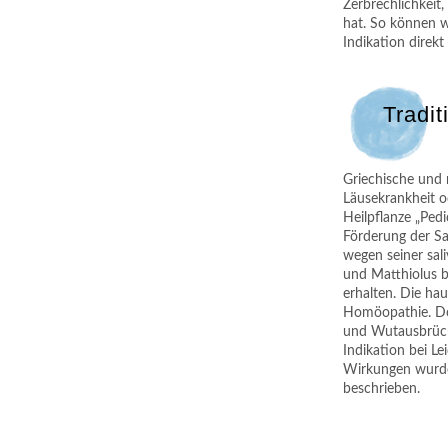
Zerbrechlichkeit
hat. So können w
Indikation direk
Tradit
Griechische und 
Läusekrankheit o
Heilpflanze „Pedi
Förderung der Sa
wegen seiner sal
und Matthiolus b
erhalten. Die ha
Homöopathie. Dor
und Wutausbrüche
Indikation bei L
Wirkungen wurde
beschrieben.