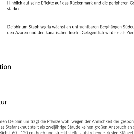
Hinblick auf seine Effekte auf das Rückenmark und die peripheren G
stärker.
Delphinum Staphisagria wächst an unfruchtbaren Berghängen Südeuro
den Azoren und den kanarischen Inseln. Gelegentlich wird sie als Zie
tion
tur
n Delphinium trägt die Pflanze wohl wegen der Ähnlichkeit der gesporn
as Stefanskraut stellt als zweijährige Staude keinen großen Anspruch an
wächst 60 - 120 cm hoch und streckt steife, aufstrebende, riesige Stängel