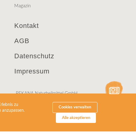
Magazin
Kontakt
AGB
Datenschutz
Impressum
PEKANA Naturheilmittel GmbH
Raiffeisenstraße 15
rlebnis zu
D-88353 Kißlegg
Cookies verwalten
en anzupassen.
Alle akzeptieren
Telefon +49(0)75 63 9 11 60
info@pekana.com