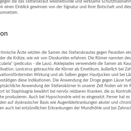
, gegen die das Stefanskraut weisheitsvolle und wirksame Schutzmaßnah
ir einen Einblick gewinnen von der Signatur und ihrer Botschaft und dies
t umsetzen.
ion
römische Ärzte setzten die Samen des Stefanskrautes gegen Parasiten ein,
der die Krätze, wie wir von Dioskurides erfahren. Die Römer nannten des
cularia“ (pediculus - die Laus). Asklepiades verwendete die Samen als Kau
livation. Lonicerus gebrauchte die Körner als Emetikum, äußerlich bei Z
ivationsfördernden Wirkung und als Salben gegen Hautjucken und bei Läu
estätigen diese Indikationen. Die Anwendung der Droge gegen Läuse hat 
uptsächliche Anwendung der Stefanskörner in unserer Zeit finden wir im
t ist Staphisagria bewährt bei nervös reizbaren Kranken, die zu Kontroll
 produzieren. Auch bei Hypochondrie wird es eingesetzt. Ferner hat es
eiden auf dyskrasischer Basis wie Augenliderkrankungen akuter und chroni
n auch bei entzündlichen Erkrankungen der Mundhöhle und bei Zahns