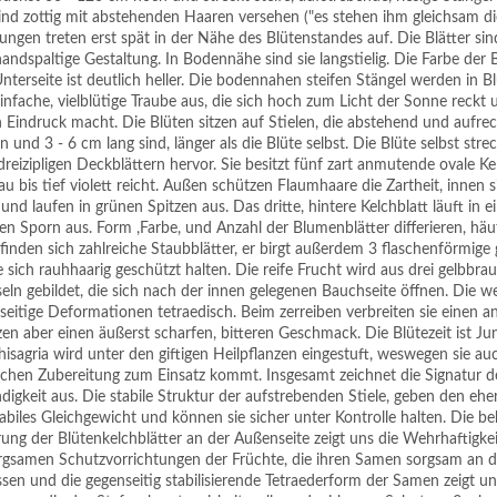
ind zottig mit abstehenden Haaren versehen ("es stehen ihm gleichsam d
gungen treten erst spät in der Nähe des Blütenstandes auf. Die Blätter si
andspaltige Gestaltung. In Bodennähe sind sie langstielig. Die Farbe der B
nterseite ist deutlich heller. Die bodennahen steifen Stängel werden in B
infache, vielblütige Traube aus, die sich hoch zum Licht der Sonne reckt 
 Eindruck macht. Die Blüten sitzen auf Stielen, die abstehend und aufre
 und 3 - 6 cm lang sind, länger als die Blüte selbst. Die Blüte selbst strec
 dreizipligen Deckblättern hervor. Sie besitzt fünf zart anmutende ovale Ke
u bis tief violett reicht. Außen schützen Flaumhaare die Zartheit, innen s
 und laufen in grünen Spitzen aus. Das dritte, hintere Kelchblatt läuft in
en Sporn aus. Form ,Farbe, und Anzahl der Blumenblätter differieren, häuf
inden sich zahlreiche Staubblätter, er birgt außerdem 3 flaschenförmige
 sich rauhhaarig geschützt halten. Die reife Frucht wird aus drei gelbbra
seln gebildet, die sich nach der innen gelegenen Bauchseite öffnen. Die
seitige Deformationen tetraedisch. Beim zerreiben verbreiten sie einen
zen aber einen äußerst scharfen, bitteren Geschmack. Die Blütezeit ist Juni
isagria wird unter den giftigen Heilpflanzen eingestuft, weswegen sie auc
hen Zubereitung zum Einsatz kommt. Insgesamt zeichnet die Signatur de
igkeit aus. Die stabile Struktur der aufstrebenden Stiele, geben den ehe
abiles Gleichgewicht und können sie sicher unter Kontrolle halten. Die be
ung der Blütenkelchblätter an der Außenseite zeigt uns die Wehrhaftigke
orgsamen Schutzvorrichtungen der Früchte, die ihren Samen sorgsam an d
ssen und die gegenseitig stabilisierende Tetraederform der Samen zeigt un