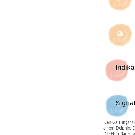
Indika
Signa
Den Gattungsname
einem Delphin. D
Die Heilpflanze 