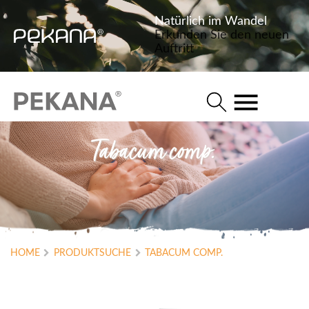
Natürlich im Wandel
Erkunden Sie den neuen
Auftritt
Tabacum comp.
HOME
PRODUKTSUCHE
TABACUM COMP.