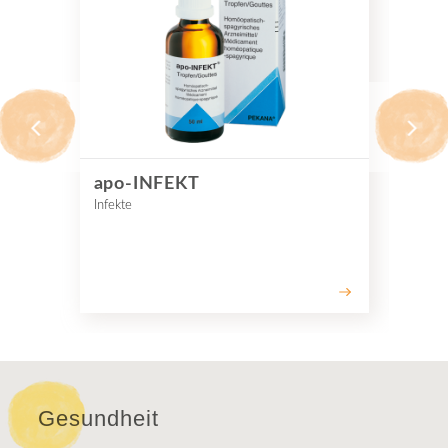
apo-INFEKT
O
Infekte
Ent
Gesundheit